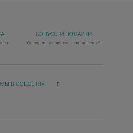
КА
БОНУСЫ И ПОДАРКИ
ные сенсоры сердечного ритма и
кве и
Следующая покупка - ещё дешевле!
и во время сна: пульс, дыхание,
ддерживать стабильное самочувствие и
МЫ В СОЦСЕТЯХ