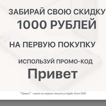
43 990.00 р.
КУПИТЬ
плата
Обмен
Купить с 
От
1 832,92
р. в месяц
Купить в кредит
Узнайте дет
"Привет" - купон на первую покупку в Apple Store MSK