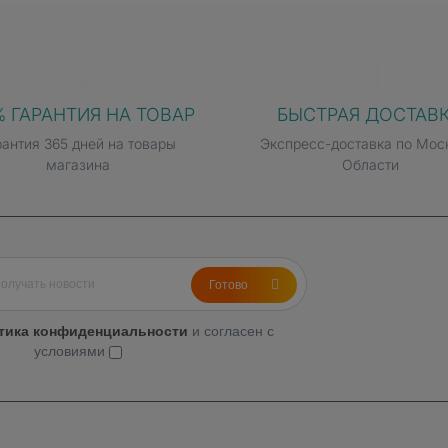
ем
% ГАРАНТИЯ НА ТОВАР
БЫСТРАЯ ДОСТАВ
ателю детальные данные о состоянии организма. Обновлён
рантия 365 дней на товары
Экспресс-доставка по Мос
ений, а приложение Vitals анализирует ключевые показател
магазина
Области
ь отдыха.
ения от нормы и мгновенно уведомляет о них, помогая по
тадиях.
Готово
тика конфиденциальности
и согласен с
условиями