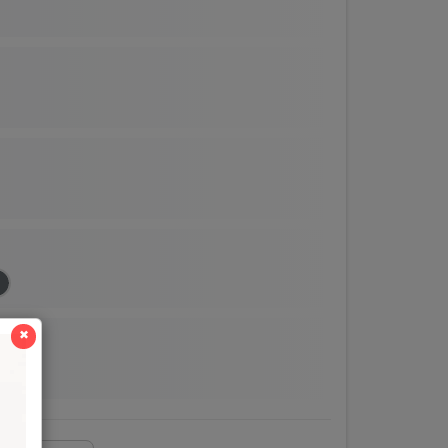
✖
мм)