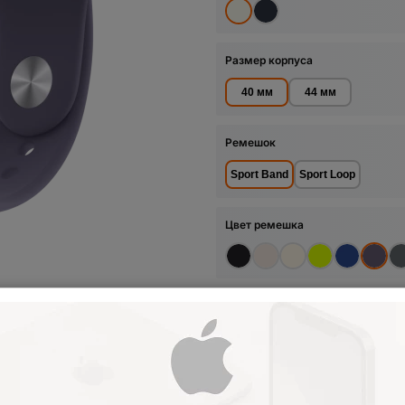
Размер корпуса
40 мм
44 мм
Ремешок
Sport Band
Sport Loop
Цвет ремешка
Размер ремешка
M/L (150-200 мм)
S/M (130-180 