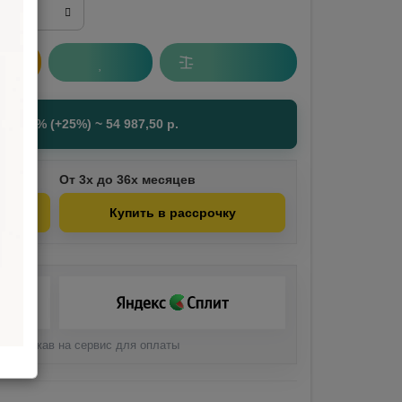
НДС 22% (+25%) ~
54 987,50
р.
От 3х до 36х месяцев
Купить в рассрочку
али, нажав на сервис для оплаты