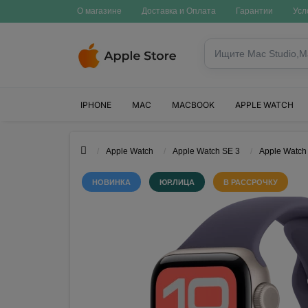
О магазине
Доставка и Оплата
Гарантии
Усл
IPHONE
MAC
MACBOOK
APPLE WATCH
Apple Watch
Apple Watch SE 3
Apple Watch 
НОВИНКА
ЮР.ЛИЦА
В РАССРОЧКУ