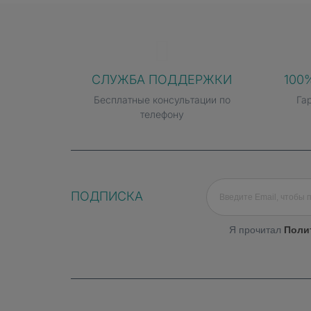
Здоровье под полным контрол
СЛУЖБА ПОДДЕРЖКИ
100
Apple Watch SE 3 предоставляют пользов
Бесплатные консультации по
Га
температуры обеспечивают точность измер
телефону
температуру запястья и продолжительност
Интеллектуальный анализ выявляет отклон
предотвращать проблемы ещё на ранних с
ПОДПИСКА
Я прочитал
Поли