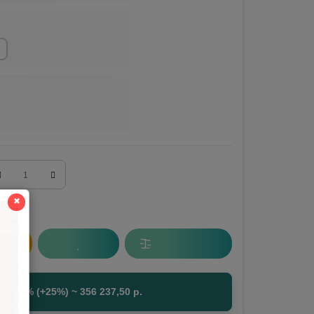
✖
ДС 22% (+25%) ~
356 237,50
р.