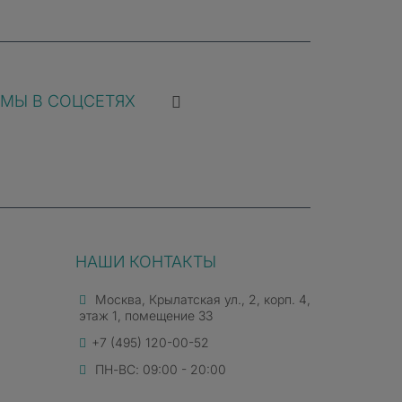
МЫ В СОЦСЕТЯХ
НАШИ КОНТАКТЫ
ь обработки сложных задач. Возможности
Москва, Крылатская ул., 2, корп. 4,
ерживающий трассировку лучей видеочип
этаж 1, помещение 33
ичную картинку с полным погружением в
+7 (495) 120-00-52
ПН-ВС: 09:00 - 20:00