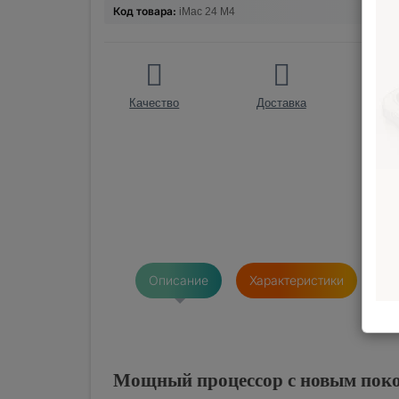
Код товара:
iMac 24 M4
Качество
Доставка
О
Описание
Характеристики
От
Мощный процессор с новым поко