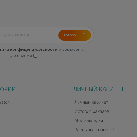
Готово
тика конфиденциальности
и согласен с
условиями
ельность
ГОРИИ
ЛИЧНЫЙ КАБИНЕТ
рхвысокой производительностью, обеспечивающей плавност
Watch
Личный кабинет
яются за счёт использования мощного Neural Engine. Подд
История заказов
ботает с графикой. Это обеспечивает невероятно реалист
Мои закладки
Рассылка новостей