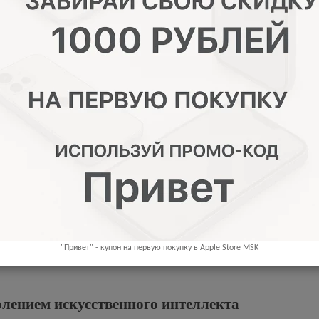
От
11 874,58
р. в месяц
Купить в кредит
плата
Обмен
Узнайте дет
зывы (0)
"Привет" - купон на первую покупку в Apple Store MSK
лением искусственного интеллекта