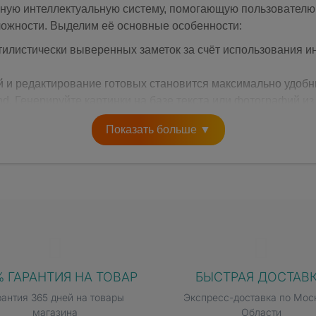
ьную интеллектуальную систему, помогающую пользовател
ложности. Выделим её основные особенности:
тилистически выверенных заметок за счёт использования 
 и редактирование готовых становится максимально удоб
. Генерируйте картинки на базе текста или фотографий из
 по описанию.
Показать больше ▼
% ГАРАНТИЯ НА ТОВАР
БЫСТРАЯ ДОСТАВ
рантия 365 дней на товары
Экспресс-доставка по Мос
магазина
Области