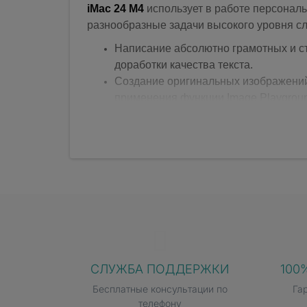
iMac 24 M4
использует в работе персонал
разнообразные задачи высокого уровня с
Написание абсолютно грамотных и с
доработки качества текста.
Создание оригинальных изображений
применения функции Image Playground
Моментальный поиск видео или фото
СЛУЖБА ПОДДЕРЖКИ
100
Бесплатные консультации по
Га
телефону