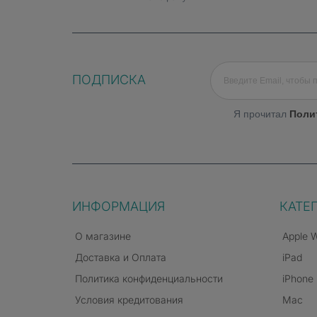
ПОДПИСКА
Я прочитал
Поли
Apple M4 - новая производит
ИНФОРМАЦИЯ
КАТЕ
Процессор Apple M4 характеризуется све
О магазине
Apple 
Apple Intelligence дополнительно расшир
Доставка и Оплата
iPad
GPU максимально быстро и эффективно ра
Политика конфиденциальности
iPhone
игровой процесс.
Условия кредитования
Mac