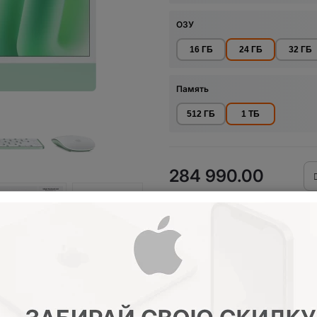
ОЗУ
16 ГБ
24 ГБ
32 ГБ
Память
512 ГБ
1 ТБ
284 990.00
р.
КУПИТЬ
Купить с Н