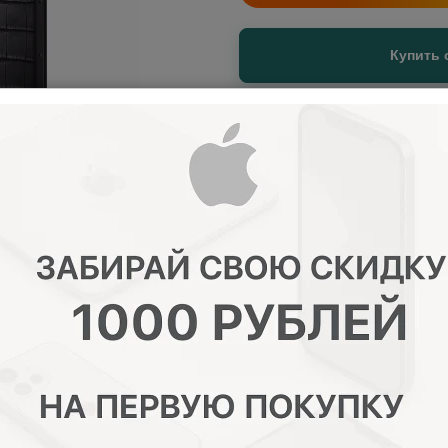
Купить 
От
0,00
р. в месяц
Купить в кредит