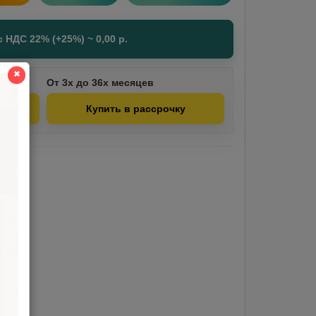
с НДС 22% (+25%) ~
0,00
р.
✖
От 3х до 36х месяцев
Купить в рассрочку