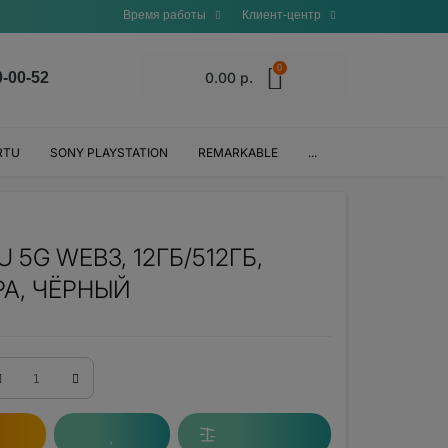
Время работы
Клиент-центр
0
0-00-52
0.00 р.
RTU
SONY PLAYSTATION
REMARKABLE
...
 5G WEB3, 12ГБ/512ГБ,
А, ЧЁРНЫЙ