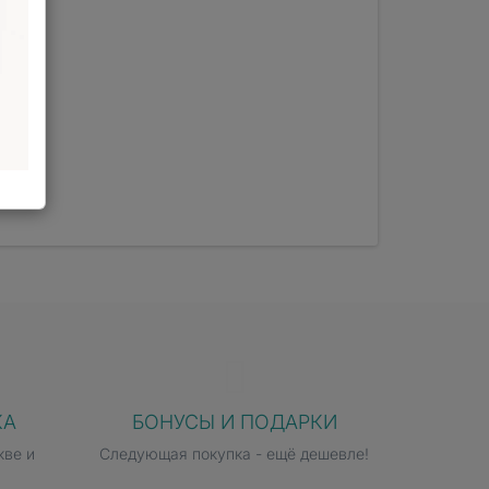
КА
БОНУСЫ И ПОДАРКИ
кве и
Следующая покупка - ещё дешевле!