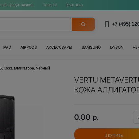
овия кредитования
Новости
Контакты
+7 (495) 12
IPAD
AIRPODS
АКСЕССУАРЫ
SAMSUNG
DYSON
VE
, Кожа аллигатора, Чёрный
VERTU METAVERTU
КОЖА АЛЛИГАТОР
0.00 р.
КУПИТЬ