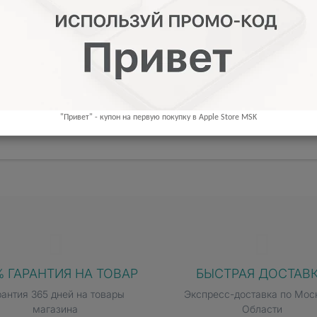
плата
Обмен
зывы (0)
"Привет" - купон на первую покупку в Apple Store MSK
% ГАРАНТИЯ НА ТОВАР
БЫСТРАЯ ДОСТАВ
рантия 365 дней на товары
Экспресс-доставка по Мос
магазина
Области